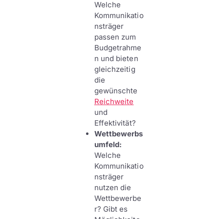
Welche
Kommunikatio
nsträger
passen zum
Budgetrahme
n und bieten
gleichzeitig
die
gewünschte
Reichweite
und
Effektivität?
Wettbewerbs
umfeld:
Welche
Kommunikatio
nsträger
nutzen die
Wettbewerbe
r? Gibt es