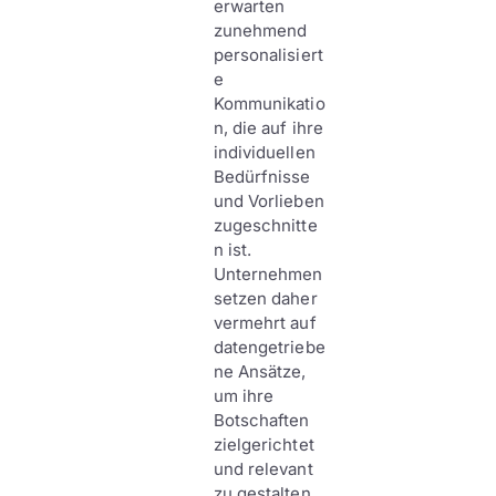
erwarten
zunehmend
personalisiert
e
Kommunikatio
n, die auf ihre
individuellen
Bedürfnisse
und Vorlieben
zugeschnitte
n ist.
Unternehmen
setzen daher
vermehrt auf
datengetriebe
ne Ansätze,
um ihre
Botschaften
zielgerichtet
und relevant
zu gestalten.