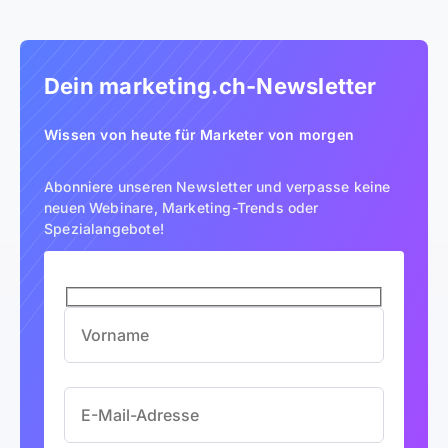
Dein marketing.ch-Newsletter
Wissen von heute für Marketer von morgen
Abonniere unseren Newsletter und v
erpasse keine
neuen Webinare,
Marketing-Trends oder
Spezialangebote!