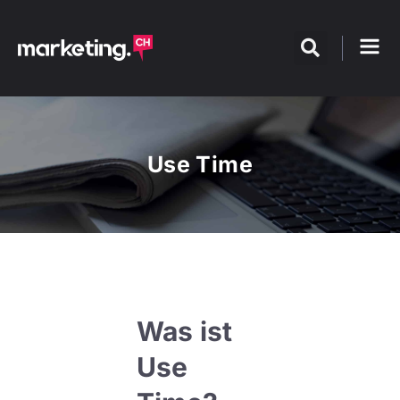
Use Time
Was ist
Use