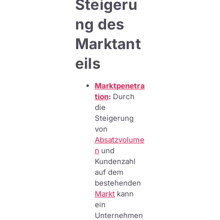
Steigeru
ng des
Marktant
eils
Marktpenetra
tion
:
Durch
die
Steigerung
von
Absatzvolume
n
und
Kundenzahl
auf dem
bestehenden
Markt
kann
ein
Unternehmen