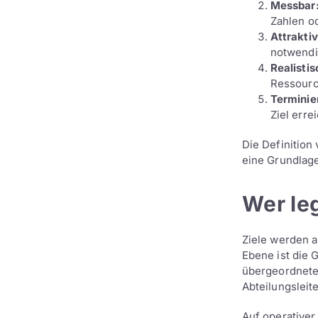
Messbar
Zahlen o
Attraktiv
notwendi
Realistis
Ressourc
Terminie
Ziel erre
Die Definition 
eine Grundlage
Wer leg
Ziele werden 
Ebene ist die 
übergeordnete
Abteilungsleit
Auf operativer