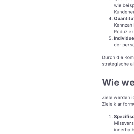
wie beisp
Kundener
Quantitat
Kennzahl
Reduzier
Individue
der persö
Durch die Komb
strategische a
Wie wer
Ziele werden i
Ziele klar form
Spezifis
Missvers
innerhalb