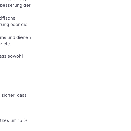
erbesserung der
ifische
rung oder die
ams und dienen
ziele.
dass sowohl
 sicher, dass
atzes um 15 %