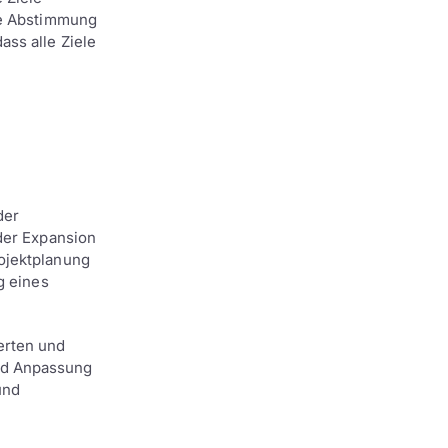
ge Abstimmung
ss alle Ziele
der
der Expansion
ojektplanung
g eines
erten und
nd Anpassung
und