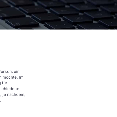
Person, ein
n möchte. Im
g für
rschiedene
e, je nachdem,
.