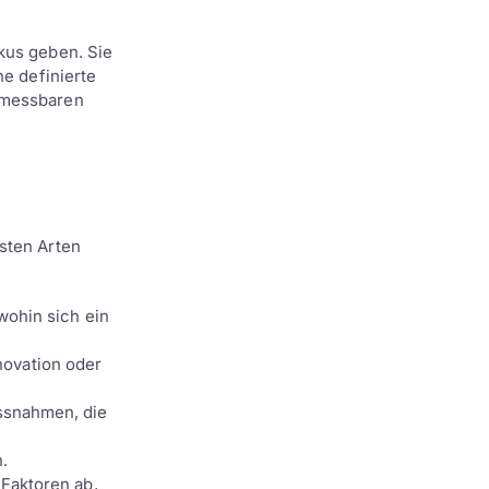
kus geben. Sie
ne definierte
e messbaren
sten Arten
wohin sich ein
ovation oder
ssnahmen, die
.
 Faktoren ab,