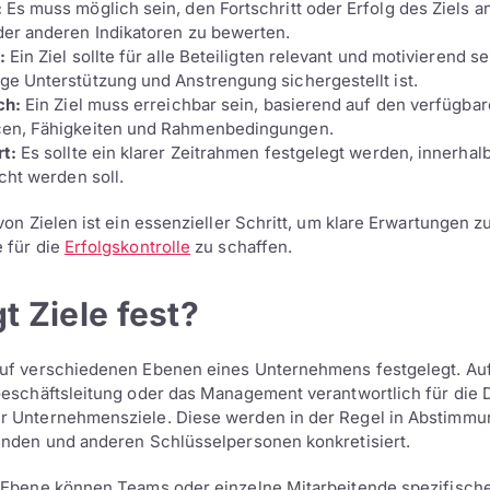
:
Es muss möglich sein, den Fortschritt oder Erfolg des Ziels 
der anderen Indikatoren zu bewerten.
:
Ein Ziel sollte für alle Beteiligten relevant und motivierend se
ge Unterstützung und Anstrengung sichergestellt ist.
ch:
Ein Ziel muss erreichbar sein, basierend auf den verfügba
en, Fähigkeiten und Rahmenbedingungen.
rt:
Es sollte ein klarer Zeitrahmen festgelegt werden, innerhal
icht werden soll.
von Zielen ist ein essenzieller Schritt, um klare Erwartungen 
 für die
Erfolgskontrolle
zu schaffen.
t Ziele fest?
auf verschiedenen Ebenen eines Unternehmens festgelegt. Auf
Geschäftsleitung oder das Management verantwortlich für die D
r Unternehmensziele. Diese werden in der Regel in Abstimmu
enden und anderen Schlüsselpersonen konkretisiert.
 Ebene können Teams oder einzelne Mitarbeitende spezifische