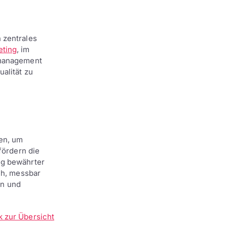
 zentrales
eting
, im
tmanagement
alität zu
en, um
fördern die
ng bewährter
ch, messbar
rn und
k zur Übersicht