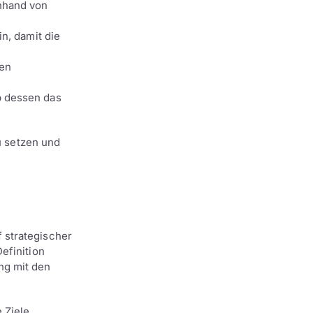
anhand von
in, damit die
ren
b dessen das
zu setzen und
 strategischer
efinition
ng mit den
 Ziele