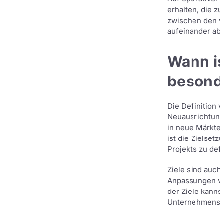
erhalten, die 
zwischen den v
aufeinander ab
Wann is
besond
Die Definition
Neuausrichtung
in neue Märkte
ist die Zielse
Projekts zu def
Ziele sind au
Anpassungen v
der Ziele kann
Unternehmensp