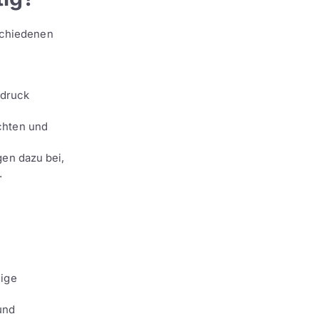
schiedenen
ndruck
chten und
gen dazu bei,
.
hige
und