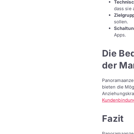
Technis
dass sie 
Zielgrup
sollen.
Schaltun
Apps.
Die Be
der Ma
Panoramaanzei
bieten die Mög
Anziehungskraf
Kundenbindun
Fazit
Panoramaanzei