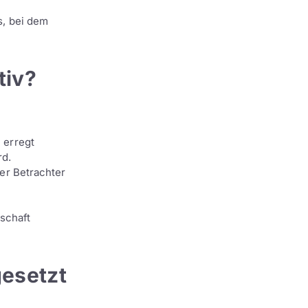
s, bei dem
tiv?
 erregt
rd.
er Betrachter
schaft
esetzt