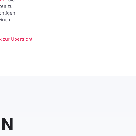
ten zu
chtigen
einem
k zur Übersicht
IN