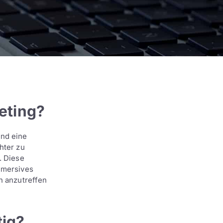
eting?
ind eine
hter zu
. Diese
immersives
h anzutreffen
ig?