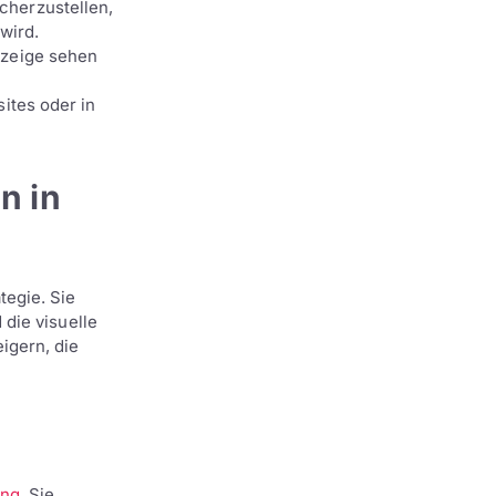
cherzustellen,
wird.
nzeige sehen
ites oder in
n in
egie. Sie
die visuelle
igern, die
ing
. Sie