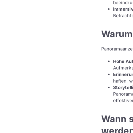
beeindru
Immersiv
Betrachte
Warum 
Panoramaanzei
Hohe Au
Aufmerks
Erinneru
haften, w
Storytel
Panorama
effektiver
Wann s
werde