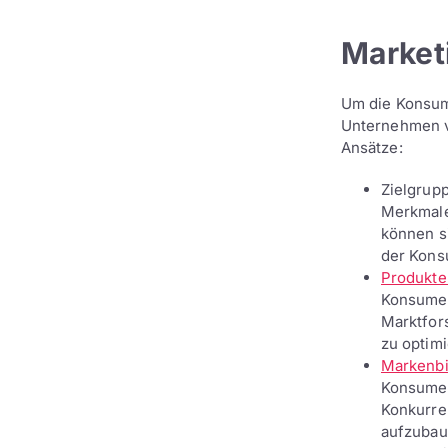
Market
Um die Konsume
Unternehmen ve
Ansätze:
Zielgrup
Merkmale
können s
der Kons
Produkte
Konsumen
Marktfor
zu optim
Markenbi
Konsumen
Konkurre
aufzubau