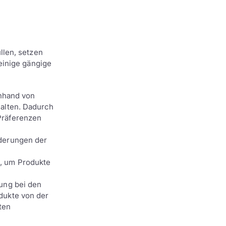
llen, setzen
einige gängige
anhand von
alten. Dadurch
 Präferenzen
rderungen der
, um Produkte
ung bei den
dukte von der
ten