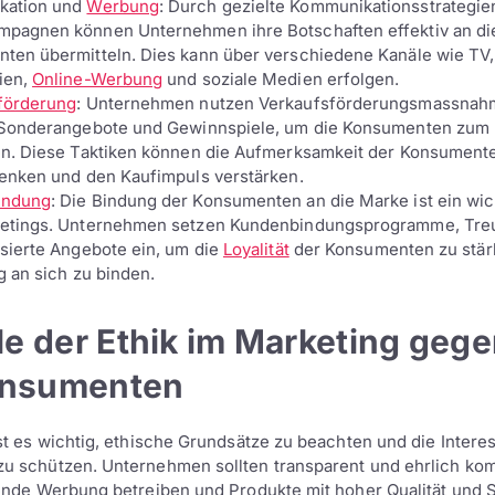
kation und
Werbung
: Durch gezielte Kommunikationsstrategie
pagnen können Unternehmen ihre Botschaften effektiv an di
ten übermitteln. Dies kann über verschiedene Kanäle wie TV,
ien,
Online-Werbung
und soziale Medien erfolgen.
förderung
: Unternehmen nutzen Verkaufsförderungsmassnah
 Sonderangebote und Gewinnspiele, um die Konsumenten zum 
en. Diese Taktiken können die Aufmerksamkeit der Konsumente
lenken und den Kaufimpuls verstärken.
indung
: Die Bindung der Konsumenten an die Marke ist ein wic
etings. Unternehmen setzen Kundenbindungsprogramme, Tre
isierte Angebote ein, um die
Loyalität
der Konsumenten zu stär
ig an sich zu binden.
le der Ethik im Marketing geg
onsumenten
st es wichtig, ethische Grundsätze zu beachten und die Intere
u schützen. Unternehmen sollten transparent und ehrlich ko
ende Werbung betreiben und Produkte mit hoher Qualität und S