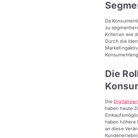
Segmen
Da Konsumenten
zu segmentier
Kriterien wie 
Durch die Ide
Marketingaktiv
Konsumenteng
Die Rol
Konsum
Die
Digitalisie
haben heute Z
Einkaufsmöglic
haben höhere 
an diese Verän
Kundenerlebnis