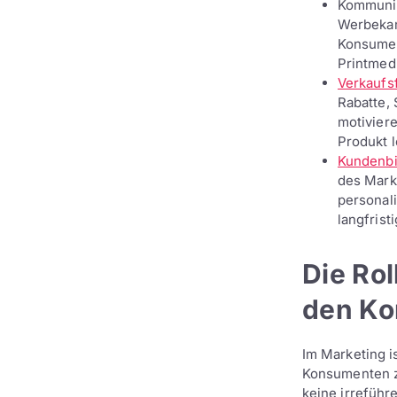
Kommuni
Werbekam
Konsumen
Printmed
Verkaufs
Rabatte,
motivier
Produkt 
Kundenb
des Mark
personal
langfrist
Die Rol
den K
Im Marketing i
Konsumenten z
keine irreführ