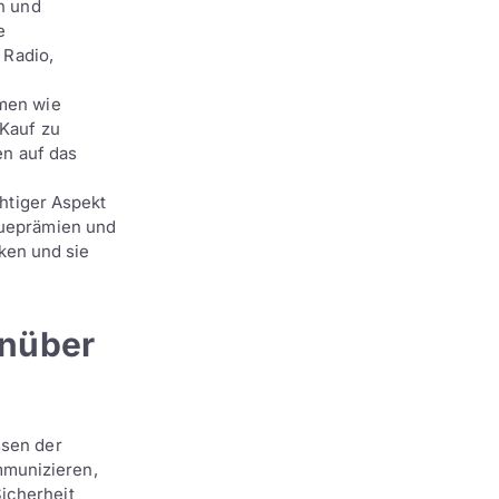
n und
e
 Radio,
men wie
Kauf zu
n auf das
htiger Aspekt
ueprämien und
ken und sie
enüber
ssen der
mmunizieren,
icherheit