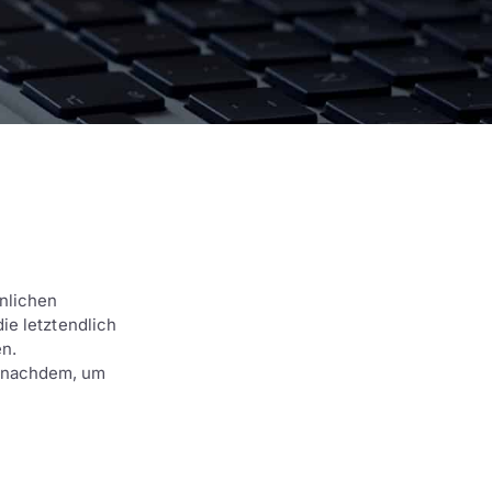
nlichen
ie letztendlich
en.
e nachdem, um