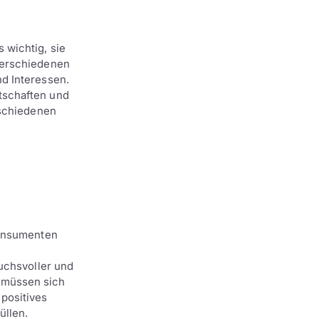
 wichtig, sie
verschiedenen
d Interessen.
tschaften und
rschiedenen
onsumenten
uchsvoller und
 müssen sich
positives
üllen.