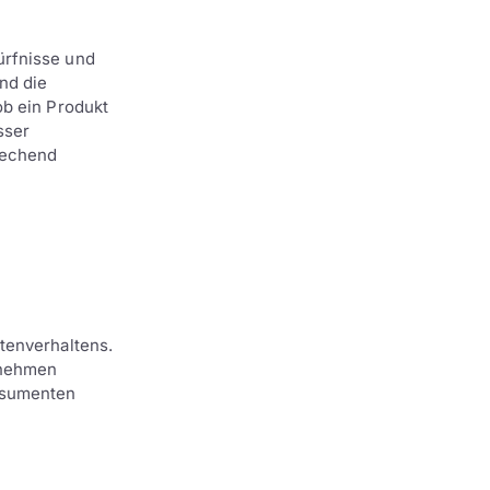
ürfnisse und
nd die
ob ein Produkt
sser
rechend
tenverhaltens.
nehmen
onsumenten
n