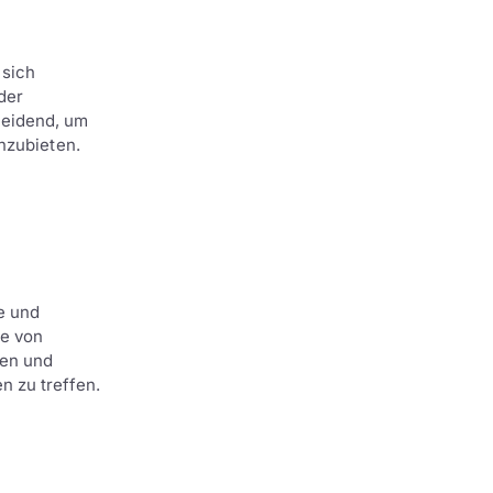
 sich
der
heidend, um
nzubieten.
e und
se von
en und
n zu treffen.