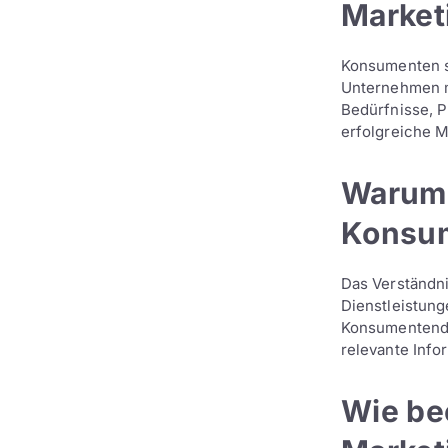
Market
Konsumenten si
Unternehmen mi
Bedürfnisse, 
erfolgreiche M
Warum 
Konsum
Das Verständn
Dienstleistung
Konsumentend
relevante Info
Wie be