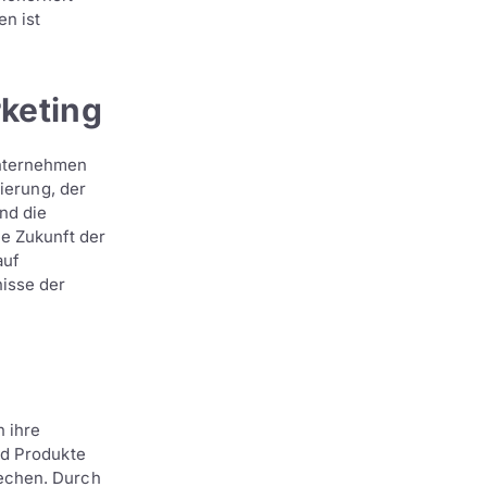
n ist
keting
Unternehmen
ierung, der
nd die
e Zukunft der
auf
isse der
 ihre
nd Produkte
echen. Durch