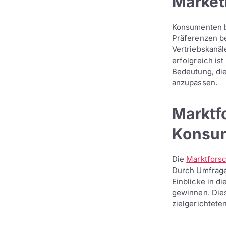
Market
Konsumenten b
Präferenzen b
Vertriebskanäl
erfolgreich is
Bedeutung, die
anzupassen.
Marktf
Konsum
Die
Marktfors
Durch Umfrage
Einblicke in d
gewinnen. Dies
zielgerichtete