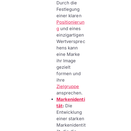
Durch die
Festlegung
einer klaren
Positionierun
g
und eines
einzigartigen
Wertversprec
hens kann
eine Marke
ihr Image
gezielt
formen und
ihre
Zielgruppe
ansprechen.
Markenidenti
tät
:
Die
Entwicklung
einer starken
Markenidentit