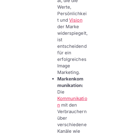
ät, die die
Werte,
Persönlichkei
t und
Vision
der Marke
widerspiegelt,
ist
entscheidend
für ein
erfolgreiches
Image
Marketing.
Markenkom
munikation:
Die
Kommunikatio
n
mit den
Verbrauchern
über
verschiedene
Kanäle wie