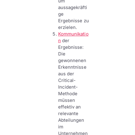
um
aussagekräfti
ge
Ergebnisse zu
erzielen.
Kommunikatio
n
der
Ergebnisse:
Die
gewonnenen
Erkenntnisse
aus der
Critical-
Incident-
Methode
müssen
effektiv an
relevante
Abteilungen
im
Unternehmen