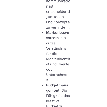
Kommunikatio
n ist
entscheidend
, um Ideen
und Konzepte
zu vermitteln.
Markenbewu
sstsein
: Ein
gutes
Verständnis
für die
Markenidentit
ät und -werte
des
Unternehmen
s.
Budgetmana
gement
: Die
Fähigkeit, das
kreative
Budget zu