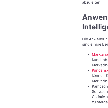
abzuleiten.
Anwend
Intelli
Die Anwendungs
sind einige Bei
Marktana
Kundenbe
Marketing
Kundens
können K
Marketin
Kampagne
Schwäche
Optimier
zu steige