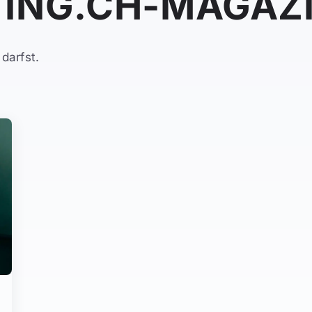
ING.CH-MAGAZ
darfst.