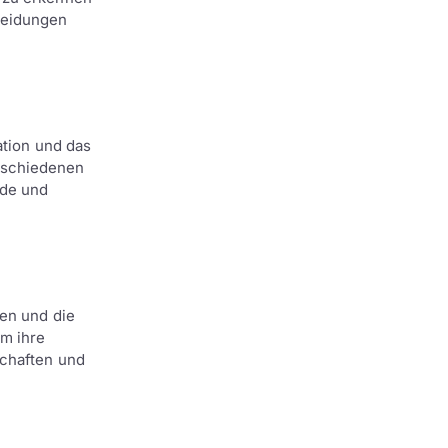
heidungen
ation und das
rschiedenen
nde und
hen und die
um ihre
schaften und