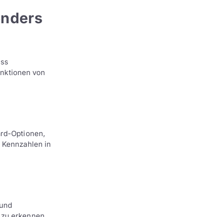
onders
ess
Funktionen von
ard-Optionen,
n Kennzahlen in
 und
n zu erkennen