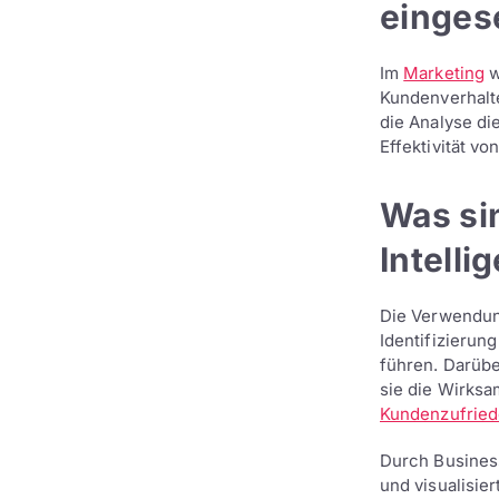
einges
Im
Marketing
w
Kundenverhalt
die Analyse di
Effektivität v
Was sin
Intelli
Die Verwendung
Identifizierun
führen. Darübe
sie die Wirks
Kundenzufried
Durch Busines
und visualisi