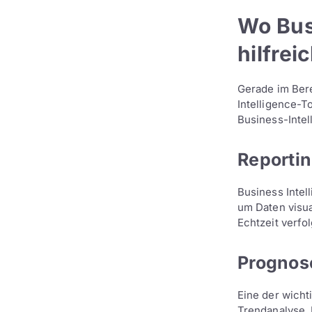
Wo Bus
hilfrei
Gerade im Ber
Intelligence-To
Business-Intel
Reporti
Business Intel
um Daten visua
Echtzeit verfo
Prognos
Eine der wicht
Trendanalyse. 