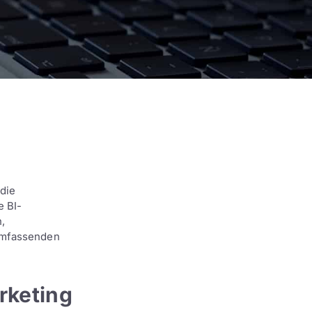
 die
e BI-
,
 umfassenden
rketing