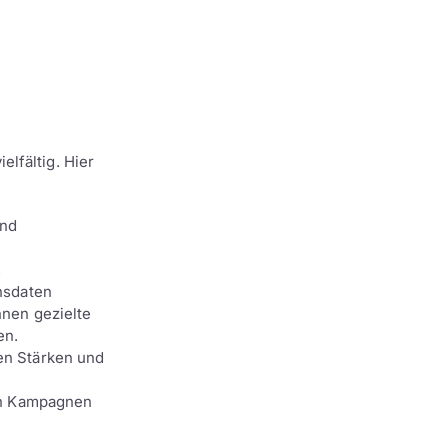
lfältig. Hier
und
.
nsdaten
nen gezielte
en.
n Stärken und
on Kampagnen