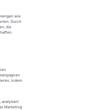
nmengen wie
rten. Durch
en, die
haffen.
eren
ngkampagnen
ieren, indem
analysiert
as Marketing