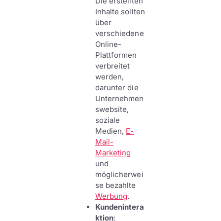
Die erstellten
Inhalte sollten
über
verschiedene
Online-
Plattformen
verbreitet
werden,
darunter die
Unternehmen
swebsite,
soziale
Medien,
E-
Mail-
Marketing
und
möglicherwei
se bezahlte
Werbung
.
Kundenintera
ktion
: