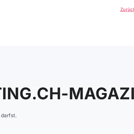
Zurüc
ING.CH-MAGAZ
darfst.