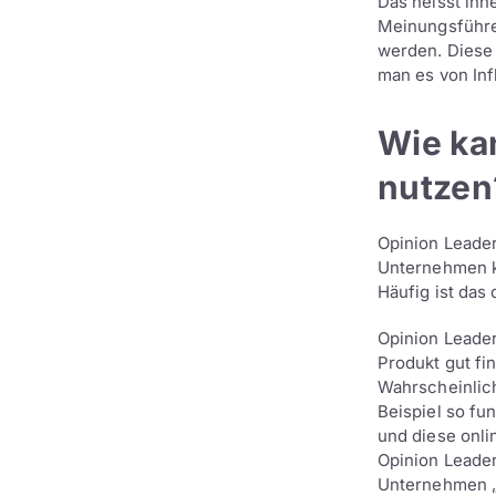
Das heisst inn
Meinungsführer
werden. Diese 
man es von Inf
Wie ka
nutzen
Opinion Leader
Unternehmen k
Häufig ist das 
Opinion Leade
Produkt gut fi
Wahrscheinlic
Beispiel so fu
und diese onli
Opinion Leade
Unternehmen „