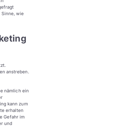
ch
gefragt
 Sinne, wie
keting
zt.
en anstreben.
ie nämlich ein
er
ing kann zum
te erhalten
ie Gefahr im
er und