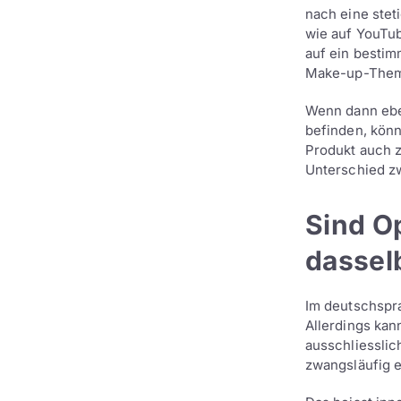
nach eine ste
wie auf YouTub
auf ein bestim
Make-up-Themen
Wenn dann eben
befinden, könn
Produkt auch z
Unterschied z
Sind O
dassel
Im deutschspr
Allerdings kan
ausschliesslic
zwangsläufig e