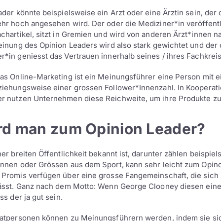
der könnte beispielsweise ein Arzt oder eine Ärztin sein, der 
hr hoch angesehen wird. Der oder die Mediziner*in veröffentl
chartikel, sitzt in Gremien und wird von anderen Ärzt*innen n
einung des Opinion Leaders wird also stark gewichtet und der 
*in geniesst das Vertrauen innerhalb seines / ihres Fachkrei
as Online-Marketing ist ein Meinungsführer eine Person mit 
iehungsweise einer grossen Follower*Innenzahl. In Kooperat
r nutzen Unternehmen diese Reichweite, um ihre Produkte z
rd man zum Opinion Leader?
er breiten Öffentlichkeit bekannt ist, darunter zählen beispie
innen oder Grössen aus dem Sport, kann sehr leicht zum Opin
Promis verfügen über eine grosse Fangemeinschaft, die sich 
lässt. Ganz nach dem Motto: Wenn George Clooney diesen eine
ss der ja gut sein.
vatpersonen können zu Meinungsführern werden, indem sie si