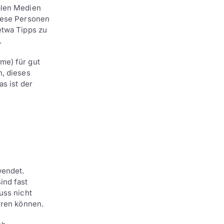
alen Medien
diese Personen
etwa Tipps zu
.
me) für gut
n, dieses
s ist der
wendet.
ind fast
uss nicht
eren können.