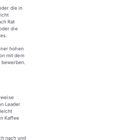
oder die in
icht
ach Rat
oder die
ses.
einer hohen
ion mit dem
u bewerben.
lsweise
on Leader
leicht
n Kaffee
ch nach und