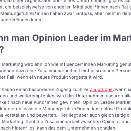
erhalb einer Organisation oder eines Unternehmens gibt es au
, die beispielsweise von anderen Mitglieder*innen nach Rat 
Meinungsführer*innen haben zwar Einfluss, aber nicht in dem
luencer*innen kennt.
nn man Opinion Leader im Mar
?
 Marketing wird ähnlich wie Influencer*innen Marketing genut
önnen dazu eine Zusammenarbeit mit einflussreichen Person
der Fall, wenn ein neues Produkt vorgestellt wird.
r haben einen besonderen Zugang zu ihrer
Zielgruppe
, wenn s
nden und weiterempfehlen, wird das Unternehmen dadurch all
hkeit nach neue Kund*innen gewinnen. Opinion Leader Market
nktionieren, dass die Meinungsführer*innen kostenlose Produk
ne vorstellen und bewerten. Hier liegt aber auch gleichzeitig d
r Marketing. Geht die Zusammenarbeit zwischen Opinion Lead
nach hinten“ los, kann das dem Unternehmen schaden.