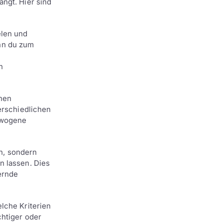
ngt. Hier sind
elen und
nn du zum
n
nen
erschiedlichen
gewogene
in, sondern
n lassen. Dies
ernde
lche Kriterien
chtiger oder