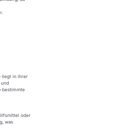
r.
liegt in ihrer
n und
ne bestimmte
lfsmittel oder
g, was