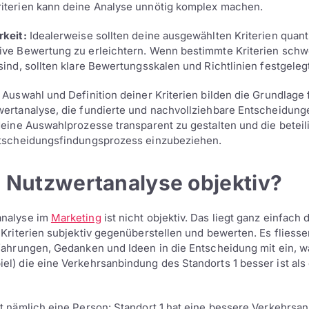
iterien kann deine Analyse unnötig komplex machen.
rkeit:
Idealerweise sollten deine ausgewählten Kriterien quanti
ive Bewertung zu erleichtern. Wenn bestimmte Kriterien schw
 sind, sollten klare Bewertungsskalen und Richtlinien festgele
e Auswahl und Definition deiner Kriterien bilden die Grundlage 
wertanalyse, die fundierte und nachvollziehbare Entscheidung
 deine Auswahlprozesse transparent zu gestalten und die beteil
Entscheidungsfindungsprozess einzubeziehen.
e Nutzwertanalyse objektiv?
analyse im
Marketing
ist nicht objektiv. Das liegt ganz einfach 
e Kriterien subjektiv gegenüberstellen und bewerten. Es fliess
rfahrungen, Gedanken und Ideen in die Entscheidung mit ein, w
el) die eine Verkehrsanbindung des Standorts 1 besser ist als
kt nämlich eine Person: Standort 1 hat eine bessere Verkehrsa