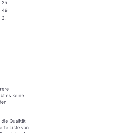
25
49
2.
rere
ibt es keine
 den
 die Qualität
erte Liste von