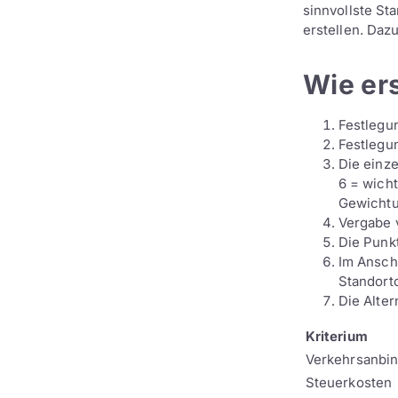
sinnvollste St
erstellen. Dazu
Wie er
Festlegu
Festlegu
Die einze
6 = wicht
Gewichtu
Vergabe 
Die Punkt
Im Ansch
Standort
Die Alter
Kriterium
Verkehrsanbi
Steuerkosten