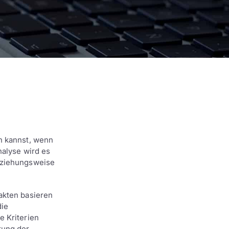
n kannst, wenn
nalyse wird es
beziehungsweise
akten basieren
die
e Kriterien
tung der