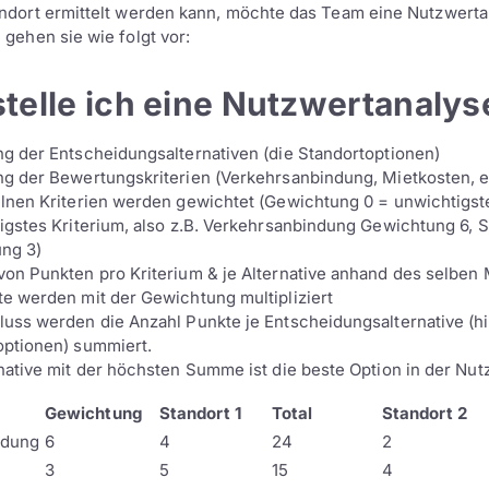
andort ermittelt werden kann, möchte das Team eine Nutzwert
 gehen sie wie folgt vor:
stelle ich eine Nutzwertanalys
ng der Entscheidungsalternativen (die Standortoptionen)
ng der Bewertungskriterien (Verkehrsanbindung, Mietkosten, e
lnen Kriterien werden gewichtet (Gewichtung 0 = unwichtigste
igstes Kriterium, also z.B. Verkehrsanbindung Gewichtung 6, 
ng 3)
von Punkten pro Kriterium & je Alternative anhand des selben
e werden mit der Gewichtung multipliziert
luss werden die Anzahl Punkte je Entscheidungsalternative (hi
optionen) summiert.
native mit der höchsten Summe ist die beste Option in der Nu
Gewichtung
Standort 1
Total
Standort 2
ndung
6
4
24
2
3
5
15
4