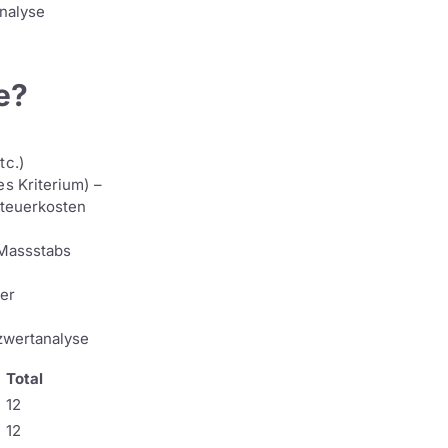
analyse
e?
tc.)
s Kriterium) –
Steuerkosten
 Massstabs
er
tzwertanalyse
Total
12
12