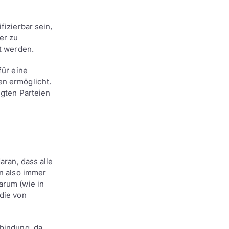
fizierbar sein,
er zu
gt werden.
für eine
en ermöglicht.
igten Parteien
daran, dass alle
en also immer
arum (wie in
 die von
nbindung, da