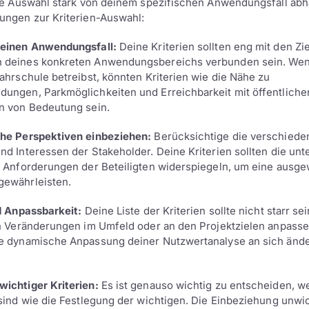
die Auswahl stark von deinem spezifischen Anwendungsfall abhä
ungen zur Kriterien-Auswahl:
deinen Anwendungsfall:
Deine Kriterien sollten eng mit den Zi
 deines konkreten Anwendungsbereichs verbunden sein. We
Fahrschule betreibst, könnten Kriterien wie die Nähe zu
ungen, Parkmöglichkeiten und Erreichbarkeit mit öffentliche
n von Bedeutung sein.
che Perspektiven einbeziehen:
Berücksichtige die verschiede
nd Interessen der Stakeholder. Deine Kriterien sollten die unt
d Anforderungen der Beteiligten widerspiegeln, um eine aus
gewährleisten.
nd Anpassbarkeit:
Deine Liste der Kriterien sollte nicht starr se
an Veränderungen im Umfeld oder an den Projektzielen anpasse
ne dynamische Anpassung deiner Nutzwertanalyse an sich änd
ichtiger Kriterien:
Es ist genauso wichtig zu entscheiden, we
 sind wie die Festlegung der wichtigen. Die Einbeziehung unwi