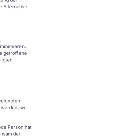
e Alternative
,
 minimieren.
e getroffene
ligten
eeigneten
n werden, wo
ede Person hat
insam der