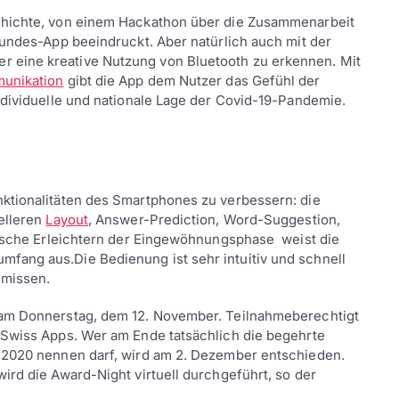
chichte, von einem Hackathon über die Zusammenarbeit
Bundes-App beeindruckt. Aber natürlich auch mit der
 eine kreative Nutzung von Bluetooth zu erkennen. Mit
unikation
gibt die App dem Nutzer das Gefühl der
ndividuelle und nationale Lage der Covid-19-Pandemie.
ktionalitäten des Smartphones zu verbessern: die
elleren
Layout
, Answer-Prediction, Word-Suggestion,
erische Erleichtern der Eingewöhnungsphase weist die
fang aus.Die Bedienung ist sehr intuitiv und schnell
 missen.
 am Donnerstag, dem 12. November. Teilnahmeberechtigt
 Swiss Apps. Wer am Ende tatsächlich die begehrte
s 2020 nennen darf, wird am 2. Dezember entschieden.
ird die Award-Night virtuell durchgeführt, so der