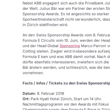
Nebst ABB engagiert sich auch die Privatbank Jul
der Welt. Julius Bär war ein Partner der ersten 
Sponsorship Awards. Es ist angesichts so stark
Sportweltmeisterschaft nicht verwunderlich, dass
in Zürich stattfinden wird.
An den Swiss Sponsorship Awards vom 8. Februar 
Formula E Circuits vom 10. Juni, werden der Head
und der Head Global
Sponsoring
Marco Parroni vo
Cotting stellen. Ziegler wird insbesondere aufz
Formula E kam und was ABB damit vorhat. Nach de
dürfte ebenfalls interessieren, inwiefern sich d
Bär ändern werden, und schliesslich, was die be
vornehmen.
Facts / Infos / Tickets zu den Swiss Sponsorsh
Datum:
8. Februar 2018
Ort:
Park Hyatt Hotel Zürich, Start um 14 Uhr.
Nachmittagsprogramm vor den Awards mit Fokus a
Championship sowie dem Formula E Race in Züri