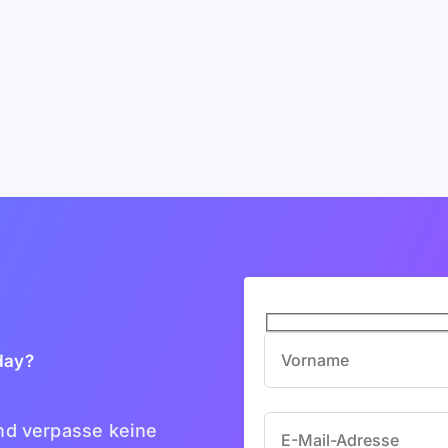
day?
nd verpasse keine