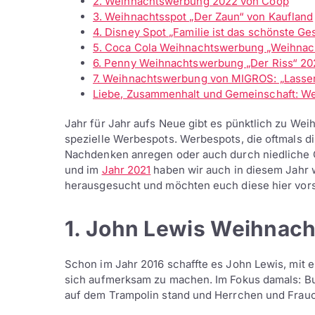
2. Weihnachtswerbung 2022 von Coop
3. Weihnachtsspot „Der Zaun“ von Kaufland
4. Disney Spot „Familie ist das schönste G
5. Coca Cola Weihnachtswerbung „Weihnac
6. Penny Weihnachtswerbung „Der Riss“ 20
7. Weihnachtswerbung von MIGROS: „Lassen
Liebe, Zusammenhalt und Gemeinschaft: We
Jahr für Jahr aufs Neue gibt es pünktlich zu W
spezielle Werbespots. Werbespots, die oftmals di
Nachdenken anregen oder auch durch niedliche
und im
Jahr 2021
haben wir auch in diesem Jahr
herausgesucht und möchten euch diese hier vors
1. John Lewis Weihnac
Schon im Jahr 2016 schaffte es John Lewis, mit
sich aufmerksam zu machen. Im Fokus damals: Bus
auf dem Trampolin stand und Herrchen und Frau