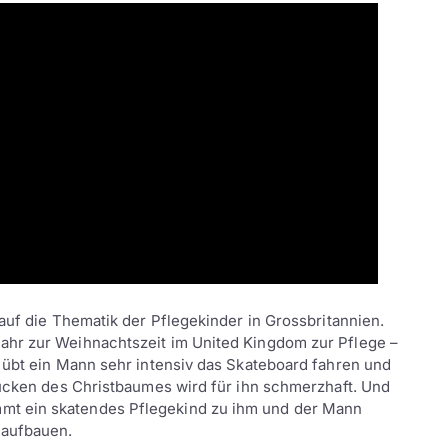
auf die Thematik der Pflegekinder in Grossbritannien.
ahr zur Weihnachtszeit im United Kingdom zur Pflege –
 übt ein Mann sehr intensiv das Skateboard fahren und
mücken des Christbaumes wird für ihn schmerzhaft. Und
t ein skatendes Pflegekind zu ihm und der Mann
aufbauen.