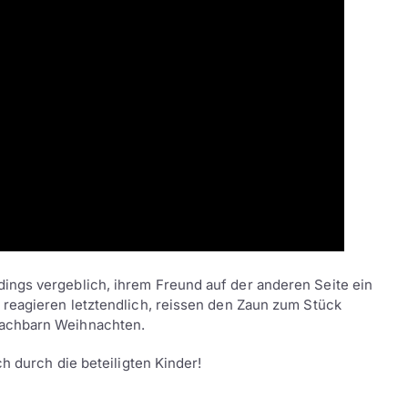
ings vergeblich, ihrem Freund auf der anderen Seite ein
 reagieren letztendlich, reissen den Zaun zum Stück
Nachbarn Weihnachten.
ch durch die beteiligten Kinder!